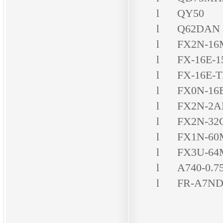
l
QY50
l
Q62DAN
l
FX2N-1
l
FX-16E-
l
FX-16E-
l
FX0N-16
l
FX2N-2A
l
FX2N-32
l
FX1N-60
l
FX3U-64
l
A740-0.7
l
FR-A7N